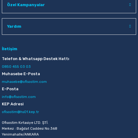
Özel Kampanyalar
Raptiye & İğneler
Tual
Silgiler
Akrilik Boyalar
Yardım
Sümen Takımları
Beslenme Çantaları
İletişim
Zımba Tel Sökücüleri
Cam Boyaları
Telefon & Whatsapp Destek Hattı
Zımba Telleri
Ebru Boyaları
0850 455 03 03
Muhasebe E-Posta
Zımbalar
Fırçalar
muhasebe@ofisostim.com
E-Posta
Daksiller
Guaj Boyaları
info@ofisostim.com
KEP Adresi
Kaşe Gereçleri
Kuru Boyalar
ofisostim@hs01.kep.tr
Ofisostim Kırtasiye LTD. ŞTİ.
Yapıştırıcılar
Mum Boyalar
Merkez : Bağdat Caddesi No:368
Yenimahalle/ANKARA