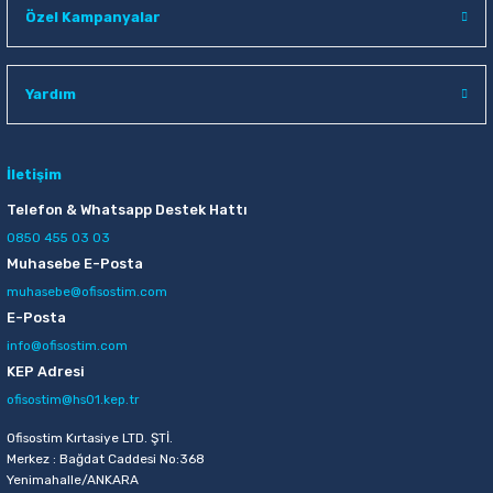
Özel Kampanyalar
Raptiye & İğneler
Tual
Silgiler
Akrilik Boyalar
Yardım
Sümen Takımları
Beslenme Çantaları
İletişim
Zımba Tel Sökücüleri
Cam Boyaları
Telefon & Whatsapp Destek Hattı
Zımba Telleri
Ebru Boyaları
0850 455 03 03
Muhasebe E-Posta
Zımbalar
Fırçalar
muhasebe@ofisostim.com
E-Posta
Daksiller
Guaj Boyaları
info@ofisostim.com
KEP Adresi
Kaşe Gereçleri
Kuru Boyalar
ofisostim@hs01.kep.tr
Ofisostim Kırtasiye LTD. ŞTİ.
Yapıştırıcılar
Mum Boyalar
Merkez : Bağdat Caddesi No:368
Yenimahalle/ANKARA