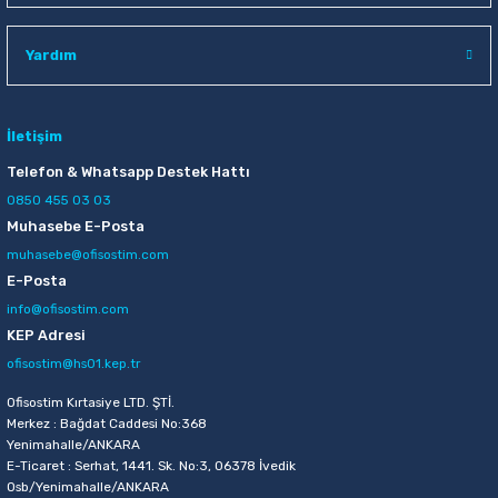
Raptiye & İğneler
Tual
Yardım
Silgiler
Akrilik Boyalar
Sümen Takımları
Beslenme Çantaları
İletişim
Telefon & Whatsapp Destek Hattı
Zımba Tel Sökücüleri
Cam Boyaları
0850 455 03 03
Muhasebe E-Posta
Zımba Telleri
Ebru Boyaları
muhasebe@ofisostim.com
E-Posta
Zımbalar
Fırçalar
info@ofisostim.com
KEP Adresi
Daksiller
Guaj Boyaları
ofisostim@hs01.kep.tr
Kaşe Gereçleri
Kuru Boyalar
Ofisostim Kırtasiye LTD. ŞTİ.
Merkez : Bağdat Caddesi No:368
Yenimahalle/ANKARA
Yapıştırıcılar
Mum Boyalar
E-Ticaret : Serhat, 1441. Sk. No:3, 06378 İvedik
Osb/Yenimahalle/ANKARA