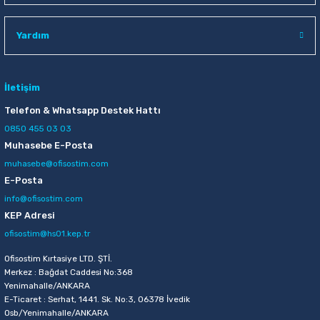
Raptiye & İğneler
Tual
Yardım
Silgiler
Akrilik Boyalar
Sümen Takımları
Beslenme Çantaları
İletişim
Telefon & Whatsapp Destek Hattı
Zımba Tel Sökücüleri
Cam Boyaları
0850 455 03 03
Muhasebe E-Posta
Zımba Telleri
Ebru Boyaları
muhasebe@ofisostim.com
E-Posta
Zımbalar
Fırçalar
info@ofisostim.com
KEP Adresi
Daksiller
Guaj Boyaları
ofisostim@hs01.kep.tr
Kaşe Gereçleri
Kuru Boyalar
Ofisostim Kırtasiye LTD. ŞTİ.
Merkez : Bağdat Caddesi No:368
Yenimahalle/ANKARA
Yapıştırıcılar
Mum Boyalar
E-Ticaret : Serhat, 1441. Sk. No:3, 06378 İvedik
Osb/Yenimahalle/ANKARA