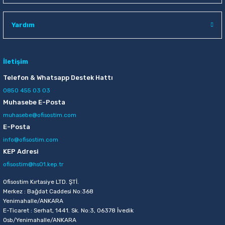
Raptiye & İğneler
Tual
Yardım
Silgiler
Akrilik Boyalar
Sümen Takımları
Beslenme Çantaları
İletişim
Telefon & Whatsapp Destek Hattı
Zımba Tel Sökücüleri
Cam Boyaları
0850 455 03 03
Muhasebe E-Posta
Zımba Telleri
Ebru Boyaları
muhasebe@ofisostim.com
E-Posta
Zımbalar
Fırçalar
info@ofisostim.com
KEP Adresi
Daksiller
Guaj Boyaları
ofisostim@hs01.kep.tr
Kaşe Gereçleri
Kuru Boyalar
Ofisostim Kırtasiye LTD. ŞTİ.
Merkez : Bağdat Caddesi No:368
Yenimahalle/ANKARA
Yapıştırıcılar
Mum Boyalar
E-Ticaret : Serhat, 1441. Sk. No:3, 06378 İvedik
Osb/Yenimahalle/ANKARA