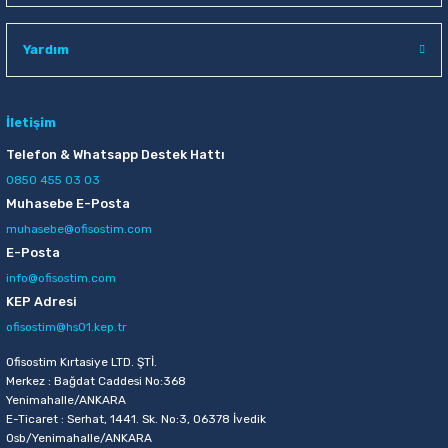
Raptiye & İğneler
Tual
Yardım
Silgiler
Akrilik Boyalar
Sümen Takımları
Beslenme Çantaları
İletişim
Telefon & Whatsapp Destek Hattı
Zımba Tel Sökücüleri
Cam Boyaları
0850 455 03 03
Muhasebe E-Posta
Zımba Telleri
Ebru Boyaları
muhasebe@ofisostim.com
E-Posta
Zımbalar
Fırçalar
info@ofisostim.com
KEP Adresi
Daksiller
Guaj Boyaları
ofisostim@hs01.kep.tr
Kaşe Gereçleri
Kuru Boyalar
Ofisostim Kırtasiye LTD. ŞTİ.
Merkez : Bağdat Caddesi No:368
Yenimahalle/ANKARA
Yapıştırıcılar
Mum Boyalar
E-Ticaret : Serhat, 1441. Sk. No:3, 06378 İvedik
Osb/Yenimahalle/ANKARA