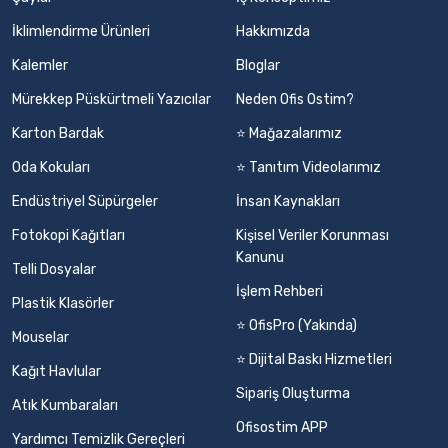
İklimlendirme Ürünleri
Hakkımızda
Kalemler
Bloglar
Mürekkep Püskürtmeli Yazıcılar
Neden Ofis Ostim?
Karton Bardak
⭐ Mağazalarımız
Oda Kokuları
⭐ Tanıtım Videolarımız
Endüstriyel Süpürgeler
İnsan Kaynakları
Fotokopi Kağıtları
Kişisel Veriler Korunması
Kanunu
Telli Dosyalar
İşlem Rehberi
Plastik Klasörler
⭐ OfisPro (Yakında)
Mouselar
⭐ Dijital Baskı Hizmetleri
Kağıt Havlular
Sipariş Oluşturma
Atık Kumbaraları
Ofisostim APP
Yardımcı Temizlik Gereçleri