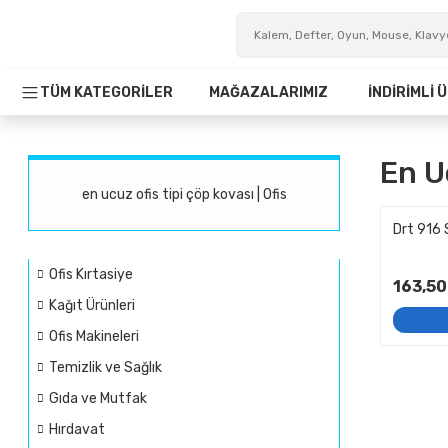
TÜM KATEGORİLER
MAĞAZALARIMIZ
İNDİRİMLİ
En U
en ucuz ofis tipi çöp kovası | Ofis
Drt 916 
Ofis Kırtasiye
163,50
Kağıt Ürünleri
Ofis Makineleri
Temizlik ve Sağlık
Gıda ve Mutfak
Hırdavat