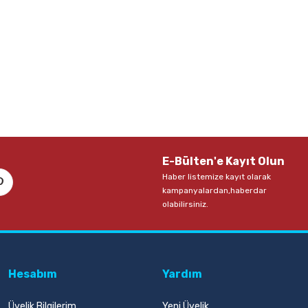
E-Bülten'e Kayıt Olun
Haber listemize kayıt olarak
kampanyalardan,haberdar
olabilirsiniz.
Hesabım
Yardım
Üyelik Bilgilerim
Yeni Üyelik