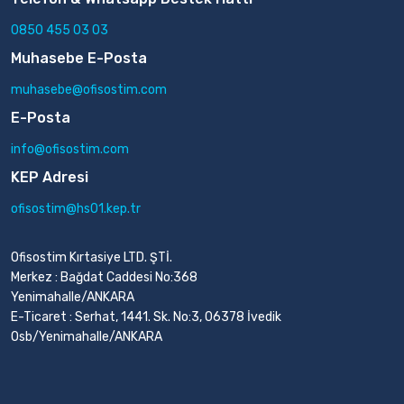
0850 455 03 03
Muhasebe E-Posta
muhasebe@ofisostim.com
E-Posta
info@ofisostim.com
KEP Adresi
ofisostim@hs01.kep.tr
Ofisostim Kırtasiye LTD. ŞTİ.
Merkez : Bağdat Caddesi No:368
Yenimahalle/ANKARA
E-Ticaret : Serhat, 1441. Sk. No:3, 06378 İvedik
Osb/Yenimahalle/ANKARA