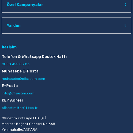
Özel Kampanyalar
Raptiye & İğneler
Tual
Silgiler
Akrilik Boyalar
Yardım
Sümen Takımları
Beslenme Çantaları
İletişim
Zımba Tel Sökücüleri
Cam Boyaları
Telefon & Whatsapp Destek Hattı
Zımba Telleri
Ebru Boyaları
0850 455 03 03
Muhasebe E-Posta
Zımbalar
Fırçalar
muhasebe@ofisostim.com
E-Posta
Daksiller
Guaj Boyaları
info@ofisostim.com
KEP Adresi
Kaşe Gereçleri
Kuru Boyalar
ofisostim@hs01.kep.tr
Ofisostim Kırtasiye LTD. ŞTİ.
Yapıştırıcılar
Mum Boyalar
Merkez : Bağdat Caddesi No:368
Yenimahalle/ANKARA