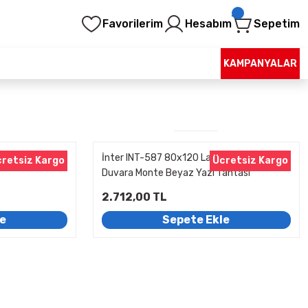
Favorilerim
Hesabım
Sepetim
KAMPANYALAR
mine Yüzey
İnter INT-587 80x120 Lamine Yüzey
retsiz Kargo
Ücretsiz Kargo
Duvara Monte Beyaz Yazı Tahtası
2.712,00 TL
le
Sepete Ekle