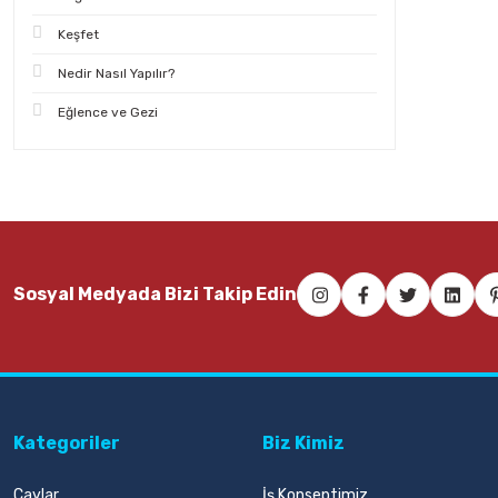
Keşfet
Nedir Nasıl Yapılır?
Eğlence ve Gezi
Sosyal Medyada Bizi Takip Edin
Kategoriler
Biz Kimiz
Çaylar
İş Konseptimiz