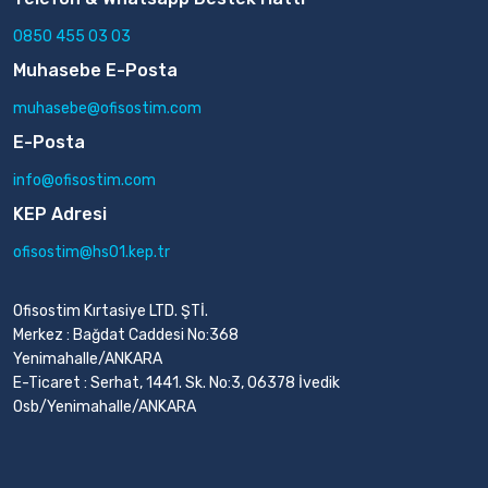
0850 455 03 03
Muhasebe E-Posta
muhasebe@ofisostim.com
E-Posta
info@ofisostim.com
KEP Adresi
ofisostim@hs01.kep.tr
Ofisostim Kırtasiye LTD. ŞTİ.
Merkez : Bağdat Caddesi No:368
Yenimahalle/ANKARA
E-Ticaret : Serhat, 1441. Sk. No:3, 06378 İvedik
Osb/Yenimahalle/ANKARA