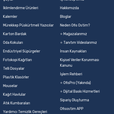
İklimlendirme Ürünleri
Hakkımızda
Kalemler
Bloglar
Mürekkep Püskürtmeli Yazıcılar
Neden Ofis Ostim?
Karton Bardak
⭐ Mağazalarımız
Oda Kokuları
⭐ Tanıtım Videolarımız
Endüstriyel Süpürgeler
İnsan Kaynakları
Fotokopi Kağıtları
Kişisel Veriler Korunması
Kanunu
Telli Dosyalar
İşlem Rehberi
Plastik Klasörler
⭐ OfisPro (Yakında)
Mouselar
⭐ Dijital Baskı Hizmetleri
Kağıt Havlular
Sipariş Oluşturma
Atık Kumbaraları
Ofisostim APP
Yardımcı Temizlik Gereçleri