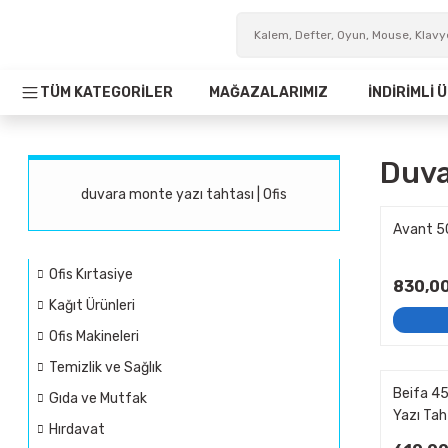
TÜM KATEGORİLER
MAĞAZALARIMIZ
İNDİRİMLİ
Duva
duvara monte yazı tahtası | Ofis
Avant 5
Ofis Kırtasiye
830,00
Kağıt Ürünleri
Ofis Makineleri
Temizlik ve Sağlık
Beifa 4
Gıda ve Mutfak
Yazı Tah
Hırdavat