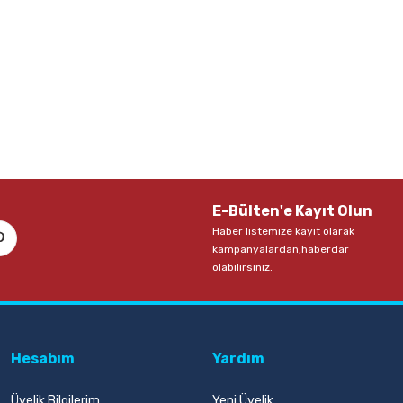
E-Bülten'e Kayıt Olun
Haber listemize kayıt olarak
kampanyalardan,haberdar
olabilirsiniz.
Hesabım
Yardım
Üyelik Bilgilerim
Yeni Üyelik