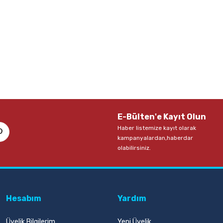
E-Bülten'e Kayıt Olun
Haber listemize kayıt olarak
kampanyalardan,haberdar
olabilirsiniz.
Hesabım
Yardım
Üyelik Bilgilerim
Yeni Üyelik