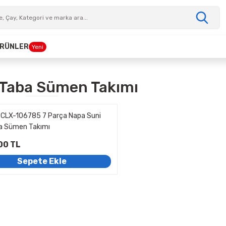
 ÜRÜNLER
Yeni
 Taba Sümen Takımı
x CLX-106785 7 Parça Napa Suni
ba Sümen Takımı
00 TL
Sepete Ekle