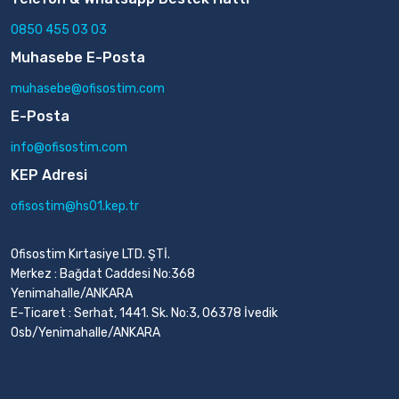
0850 455 03 03
Muhasebe E-Posta
muhasebe@ofisostim.com
E-Posta
info@ofisostim.com
KEP Adresi
ofisostim@hs01.kep.tr
Ofisostim Kırtasiye LTD. ŞTİ.
Merkez : Bağdat Caddesi No:368
Yenimahalle/ANKARA
E-Ticaret : Serhat, 1441. Sk. No:3, 06378 İvedik
Osb/Yenimahalle/ANKARA