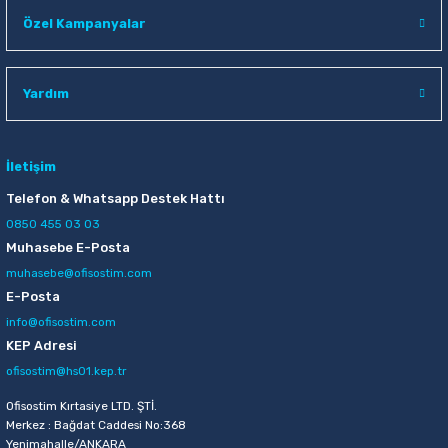
Raptiye & İğneler
Tual
Özel Kampanyalar
Silgiler
Akrilik Boyalar
Yardım
Sümen Takımları
Beslenme Çantaları
Zımba Tel Sökücüleri
Cam Boyaları
İletişim
Telefon & Whatsapp Destek Hattı
Zımba Telleri
Ebru Boyaları
0850 455 03 03
Muhasebe E-Posta
Zımbalar
Fırçalar
muhasebe@ofisostim.com
E-Posta
Daksiller
Guaj Boyaları
info@ofisostim.com
KEP Adresi
Kaşe Gereçleri
Kuru Boyalar
ofisostim@hs01.kep.tr
Ofisostim Kırtasiye LTD. ŞTİ.
Yapıştırıcılar
Mum Boyalar
Merkez : Bağdat Caddesi No:368
Yenimahalle/ANKARA