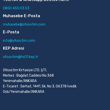
0850 455 03 03
Muhasebe E-Posta
muhasebe@ofisostim.com
E-Posta
info@ofisostim.com
KEP Adresi
ofisostim@hs01.kep.tr
Ofisostim Kırtasiye LTD. ŞTİ.
Merkez : Bağdat Caddesi No:368
Yenimahalle/ANKARA
E-Ticaret : Serhat, 1441. Sk. No:3, 06378 İvedik
Osb/Yenimahalle/ANKARA