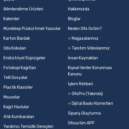
İklimlendirme Ürünleri
Hakkımızda
Kalemler
Bloglar
Mürekkep Püskürtmeli Yazıcılar
Neden Ofis Ostim?
Karton Bardak
⭐ Mağazalarımız
Oda Kokuları
⭐ Tanıtım Videolarımız
Endüstriyel Süpürgeler
İnsan Kaynakları
Fotokopi Kağıtları
Kişisel Veriler Korunması
Kanunu
Telli Dosyalar
İşlem Rehberi
Plastik Klasörler
⭐ OfisPro (Yakında)
Mouselar
⭐ Dijital Baskı Hizmetleri
Kağıt Havlular
Sipariş Oluşturma
Atık Kumbaraları
Ofisostim APP
Yardımcı Temizlik Gereçleri