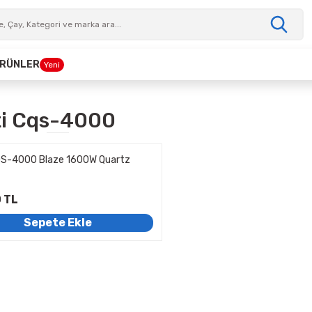
 ÜRÜNLER
Yeni
i Cqs-4000
QS-4000 Blaze 1600W Quartz
 TL
Sepete Ekle