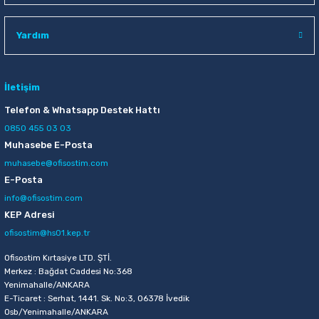
Raptiye & İğneler
Tual
Yardım
Silgiler
Akrilik Boyalar
Sümen Takımları
Beslenme Çantaları
İletişim
Telefon & Whatsapp Destek Hattı
Zımba Tel Sökücüleri
Cam Boyaları
0850 455 03 03
Muhasebe E-Posta
Zımba Telleri
Ebru Boyaları
muhasebe@ofisostim.com
E-Posta
Zımbalar
Fırçalar
info@ofisostim.com
KEP Adresi
Daksiller
Guaj Boyaları
ofisostim@hs01.kep.tr
Kaşe Gereçleri
Kuru Boyalar
Ofisostim Kırtasiye LTD. ŞTİ.
Merkez : Bağdat Caddesi No:368
Yenimahalle/ANKARA
Yapıştırıcılar
Mum Boyalar
E-Ticaret : Serhat, 1441. Sk. No:3, 06378 İvedik
Osb/Yenimahalle/ANKARA