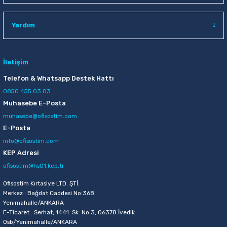
Raptiye & İğneler
Tual
Yardım
Silgiler
Akrilik Boyalar
Sümen Takımları
Beslenme Çantaları
İletişim
Telefon & Whatsapp Destek Hattı
Zımba Tel Sökücüleri
Cam Boyaları
0850 455 03 03
Muhasebe E-Posta
Zımba Telleri
Ebru Boyaları
muhasebe@ofisostim.com
E-Posta
Zımbalar
Fırçalar
info@ofisostim.com
KEP Adresi
Daksiller
Guaj Boyaları
ofisostim@hs01.kep.tr
Kaşe Gereçleri
Kuru Boyalar
Ofisostim Kırtasiye LTD. ŞTİ.
Merkez : Bağdat Caddesi No:368
Yenimahalle/ANKARA
Yapıştırıcılar
Mum Boyalar
E-Ticaret : Serhat, 1441. Sk. No:3, 06378 İvedik
Osb/Yenimahalle/ANKARA