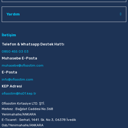
Raptiye & İğneler
Tual
Yardım
Silgiler
Akrilik Boyalar
Sümen Takımları
Beslenme Çantaları
İletişim
Telefon & Whatsapp Destek Hattı
Zımba Tel Sökücüleri
Cam Boyaları
0850 455 03 03
Muhasebe E-Posta
Zımba Telleri
Ebru Boyaları
muhasebe@ofisostim.com
E-Posta
Zımbalar
Fırçalar
info@ofisostim.com
KEP Adresi
Daksiller
Guaj Boyaları
ofisostim@hs01.kep.tr
Kaşe Gereçleri
Kuru Boyalar
Ofisostim Kırtasiye LTD. ŞTİ.
Merkez : Bağdat Caddesi No:368
Yenimahalle/ANKARA
Yapıştırıcılar
Mum Boyalar
E-Ticaret : Serhat, 1441. Sk. No:3, 06378 İvedik
Osb/Yenimahalle/ANKARA