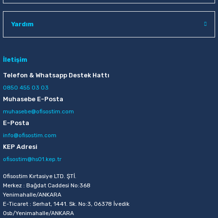
Raptiye & İğneler
Tual
Yardım
Silgiler
Akrilik Boyalar
Sümen Takımları
Beslenme Çantaları
İletişim
Telefon & Whatsapp Destek Hattı
Zımba Tel Sökücüleri
Cam Boyaları
0850 455 03 03
Muhasebe E-Posta
Zımba Telleri
Ebru Boyaları
muhasebe@ofisostim.com
E-Posta
Zımbalar
Fırçalar
info@ofisostim.com
KEP Adresi
Daksiller
Guaj Boyaları
ofisostim@hs01.kep.tr
Kaşe Gereçleri
Kuru Boyalar
Ofisostim Kırtasiye LTD. ŞTİ.
Merkez : Bağdat Caddesi No:368
Yenimahalle/ANKARA
Yapıştırıcılar
Mum Boyalar
E-Ticaret : Serhat, 1441. Sk. No:3, 06378 İvedik
Osb/Yenimahalle/ANKARA