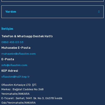
Raptiye & İğneler
Tual
Yardım
Silgiler
Akrilik Boyalar
Sümen Takımları
Beslenme Çantaları
İletişim
Telefon & Whatsapp Destek Hattı
Zımba Tel Sökücüleri
Cam Boyaları
0850 455 03 03
Muhasebe E-Posta
Zımba Telleri
Ebru Boyaları
muhasebe@ofisostim.com
E-Posta
Zımbalar
Fırçalar
info@ofisostim.com
KEP Adresi
Daksiller
Guaj Boyaları
ofisostim@hs01.kep.tr
Kaşe Gereçleri
Kuru Boyalar
Ofisostim Kırtasiye LTD. ŞTİ.
Merkez : Bağdat Caddesi No:368
Yenimahalle/ANKARA
Yapıştırıcılar
Mum Boyalar
E-Ticaret : Serhat, 1441. Sk. No:3, 06378 İvedik
Osb/Yenimahalle/ANKARA