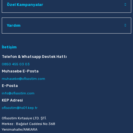
Özel Kampanyalar
Raptiye & İğneler
Tual
Silgiler
Akrilik Boyalar
Yardım
Sümen Takımları
Beslenme Çantaları
İletişim
Zımba Tel Sökücüleri
Cam Boyaları
Telefon & Whatsapp Destek Hattı
Zımba Telleri
Ebru Boyaları
0850 455 03 03
Muhasebe E-Posta
Zımbalar
Fırçalar
muhasebe@ofisostim.com
E-Posta
Daksiller
Guaj Boyaları
info@ofisostim.com
KEP Adresi
Kaşe Gereçleri
Kuru Boyalar
ofisostim@hs01.kep.tr
Ofisostim Kırtasiye LTD. ŞTİ.
Yapıştırıcılar
Mum Boyalar
Merkez : Bağdat Caddesi No:368
Yenimahalle/ANKARA