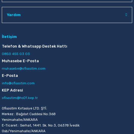
Raptiye & İğneler
Tual
Yardım
Silgiler
Akrilik Boyalar
Sümen Takımları
Beslenme Çantaları
İletişim
Telefon & Whatsapp Destek Hattı
Zımba Tel Sökücüleri
Cam Boyaları
0850 455 03 03
Muhasebe E-Posta
Zımba Telleri
Ebru Boyaları
muhasebe@ofisostim.com
E-Posta
Zımbalar
Fırçalar
info@ofisostim.com
KEP Adresi
Daksiller
Guaj Boyaları
ofisostim@hs01.kep.tr
Kaşe Gereçleri
Kuru Boyalar
Ofisostim Kırtasiye LTD. ŞTİ.
Merkez : Bağdat Caddesi No:368
Yenimahalle/ANKARA
Yapıştırıcılar
Mum Boyalar
E-Ticaret : Serhat, 1441. Sk. No:3, 06378 İvedik
Osb/Yenimahalle/ANKARA