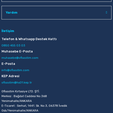
Raptiye & İğneler
Tual
Yardım
Silgiler
Akrilik Boyalar
Sümen Takımları
Beslenme Çantaları
İletişim
Telefon & Whatsapp Destek Hattı
Zımba Tel Sökücüleri
Cam Boyaları
0850 455 03 03
Muhasebe E-Posta
Zımba Telleri
Ebru Boyaları
muhasebe@ofisostim.com
E-Posta
Zımbalar
Fırçalar
info@ofisostim.com
KEP Adresi
Daksiller
Guaj Boyaları
ofisostim@hs01.kep.tr
Kaşe Gereçleri
Kuru Boyalar
Ofisostim Kırtasiye LTD. ŞTİ.
Merkez : Bağdat Caddesi No:368
Yenimahalle/ANKARA
Yapıştırıcılar
Mum Boyalar
E-Ticaret : Serhat, 1441. Sk. No:3, 06378 İvedik
Osb/Yenimahalle/ANKARA