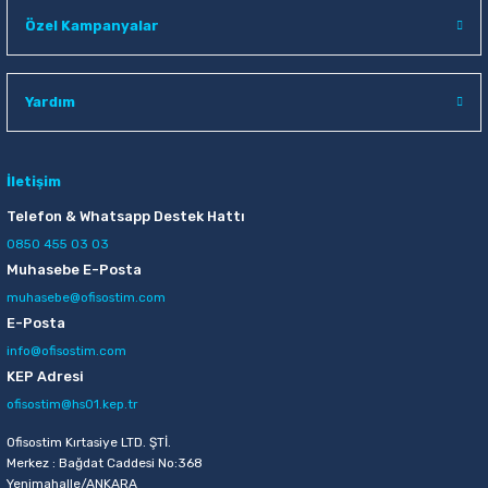
Raptiye & İğneler
Tual
Özel Kampanyalar
Silgiler
Akrilik Boyalar
Yardım
Sümen Takımları
Beslenme Çantaları
Zımba Tel Sökücüleri
Cam Boyaları
İletişim
Telefon & Whatsapp Destek Hattı
Zımba Telleri
Ebru Boyaları
0850 455 03 03
Muhasebe E-Posta
Zımbalar
Fırçalar
muhasebe@ofisostim.com
E-Posta
Daksiller
Guaj Boyaları
info@ofisostim.com
KEP Adresi
Kaşe Gereçleri
Kuru Boyalar
ofisostim@hs01.kep.tr
Ofisostim Kırtasiye LTD. ŞTİ.
Yapıştırıcılar
Mum Boyalar
Merkez : Bağdat Caddesi No:368
Yenimahalle/ANKARA