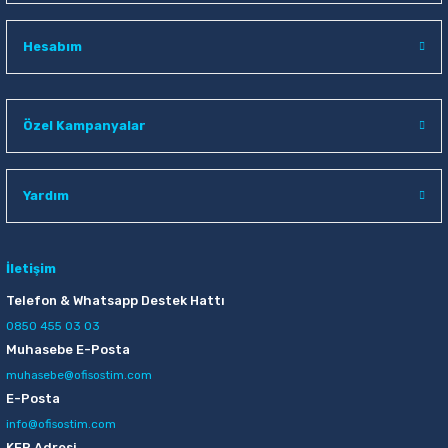
Raptiye & İğneler
Tual
Hesabım
Silgiler
Akrilik Boyalar
Sümen Takımları
Beslenme Çantaları
Özel Kampanyalar
Zımba Tel Sökücüleri
Cam Boyaları
Yardım
Zımba Telleri
Ebru Boyaları
Zımbalar
Fırçalar
İletişim
Telefon & Whatsapp Destek Hattı
Daksiller
Guaj Boyaları
0850 455 03 03
Muhasebe E-Posta
Kaşe Gereçleri
Kuru Boyalar
muhasebe@ofisostim.com
E-Posta
Yapıştırıcılar
Mum Boyalar
info@ofisostim.com
KEP Adresi