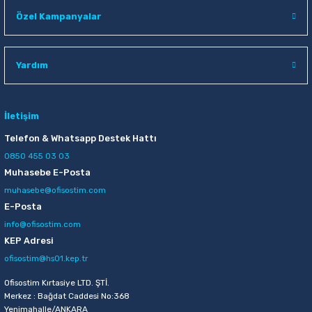
Raptiye & İğneler
Tual
Özel Kampanyalar
Silgiler
Akrilik Boyalar
Yardım
Sümen Takımları
Beslenme Çantaları
Zımba Tel Sökücüleri
Cam Boyaları
İletişim
Telefon & Whatsapp Destek Hattı
Zımba Telleri
Ebru Boyaları
0850 455 03 03
Muhasebe E-Posta
Zımbalar
Fırçalar
muhasebe@ofisostim.com
E-Posta
Daksiller
Guaj Boyaları
info@ofisostim.com
KEP Adresi
Kaşe Gereçleri
Kuru Boyalar
ofisostim@hs01.kep.tr
Ofisostim Kırtasiye LTD. ŞTİ.
Yapıştırıcılar
Mum Boyalar
Merkez : Bağdat Caddesi No:368
Yenimahalle/ANKARA