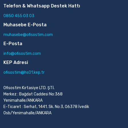
Telefon & Whatsapp Destek Hattı
0850 455 03 03
Muhasebe E-Posta
muhasebe@ofisostim.com
E-Posta
info@ofisostim.com
KEP Adresi
ofisostim@hs01.kep.tr
Ofisostim Kırtasiye LTD. ŞTİ.
Merkez : Bağdat Caddesi No:368
Yenimahalle/ANKARA
E-Ticaret : Serhat, 1441. Sk. No:3, 06378 İvedik
Osb/Yenimahalle/ANKARA