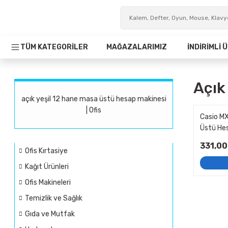
TÜM KATEGORİLER
MAĞAZALARIMIZ
İNDİRİMLİ
Açık
açık yeşil 12 hane masa üstü hesap makinesi
| Ofis
Casio MX
Üstü He
331,00
Ofis Kırtasiye
Kağıt Ürünleri
Ofis Makineleri
Temizlik ve Sağlık
Gıda ve Mutfak