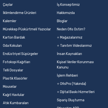
Çaylar
İş Konseptimiz
İklimlendirme Ürünleri
Hakkımızda
Kalemler
Bloglar
Mürekkep Püskürtmeli Yazıcılar
Neden Ofis Ostim?
Karton Bardak
⭐ Mağazalarımız
Oda Kokuları
⭐ Tanıtım Videolarımız
Endüstriyel Süpürgeler
İnsan Kaynakları
Fotokopi Kağıtları
Kişisel Veriler Korunması
Kanunu
Telli Dosyalar
İşlem Rehberi
Plastik Klasörler
⭐ OfisPro (Yakında)
Mouselar
⭐ Dijital Baskı Hizmetleri
Kağıt Havlular
Sipariş Oluşturma
Atık Kumbaraları