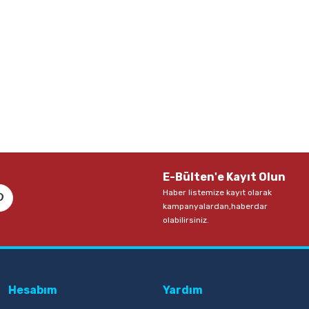
E-Bülten'e Kayıt Olun
Haber listemize kayıt olarak
kampanyalardan,haberdar
olabilirsiniz.
Hesabım
Yardım