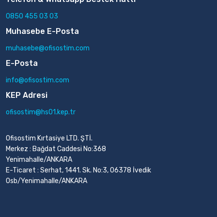
0850 455 03 03
Muhasebe E-Posta
muhasebe@ofisostim.com
E-Posta
info@ofisostim.com
KEP Adresi
ofisostim@hs01.kep.tr
Ofisostim Kırtasiye LTD. ŞTİ.
Merkez : Bağdat Caddesi No:368
Yenimahalle/ANKARA
E-Ticaret : Serhat, 1441. Sk. No:3, 06378 İvedik
Osb/Yenimahalle/ANKARA