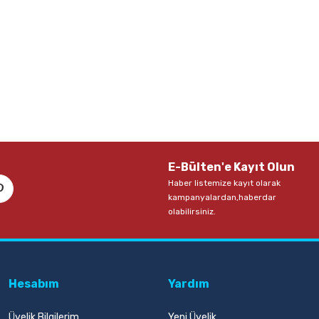
E-Bülten'e Kayıt Olun
Haber listemize kayıt olarak
kampanyalardan,haberdar
olabilirsiniz.
Hesabım
Yardım
Üyelik Bilgilerim
Yeni Üyelik