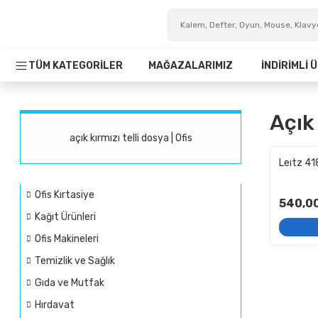
TÜM KATEGORİLER
MAĞAZALARIMIZ
İNDİRİMLİ
Açık 
açık kırmızı telli dosya | Ofis
Leıtz 418
Ofis Kırtasiye
540,0
Kağıt Ürünleri
Ofis Makineleri
Temizlik ve Sağlık
Gıda ve Mutfak
Hırdavat