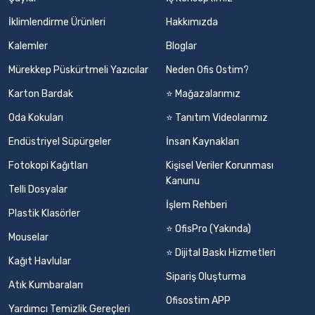
İklimlendirme Ürünleri
Hakkımızda
Kalemler
Bloglar
Mürekkep Püskürtmeli Yazıcılar
Neden Ofis Ostim?
Karton Bardak
⭐ Mağazalarımız
Oda Kokuları
⭐ Tanıtım Videolarımız
Endüstriyel Süpürgeler
İnsan Kaynakları
Fotokopi Kağıtları
Kişisel Veriler Korunması
Kanunu
Telli Dosyalar
İşlem Rehberi
Plastik Klasörler
⭐ OfisPro (Yakında)
Mouselar
⭐ Dijital Baskı Hizmetleri
Kağıt Havlular
Sipariş Oluşturma
Atık Kumbaraları
Ofisostim APP
Yardımcı Temizlik Gereçleri