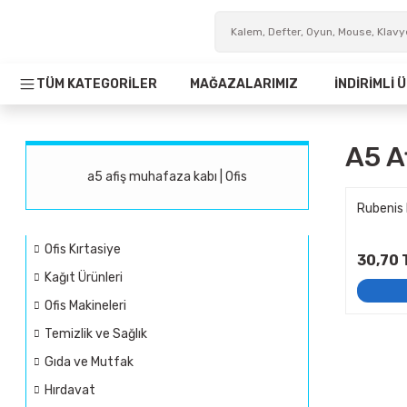
TÜM KATEGORİLER
MAĞAZALARIMIZ
İNDİRİMLİ
A5 A
a5 afiş muhafaza kabı | Ofis
Rubenis
Ofis Kırtasiye
30,70 
Kağıt Ürünleri
Ofis Makineleri
Temizlik ve Sağlık
Gıda ve Mutfak
Hırdavat