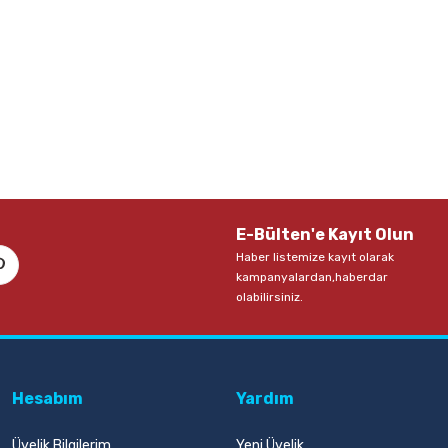
E-Bülten'e Kayıt Olun
Haber listemize kayıt olarak
kampanyalardan,haberdar
olabilirsiniz.
Hesabım
Yardım
Üyelik Bilgilerim
Yeni Üyelik