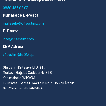
0850 455 03 03
Muhasebe E-Posta
muhasebe@ofisostim.com
E-Posta
info@ofisostim.com
KEP Adresi
ofisostim@hs01.kep.tr
Ofisostim Kırtasiye LTD. ŞTİ.
Merkez : Bağdat Caddesi No:368
Yenimahalle/ANKARA
E-Ticaret : Serhat, 1441. Sk. No:3, 06378 İvedik
Osb/Yenimahalle/ANKARA