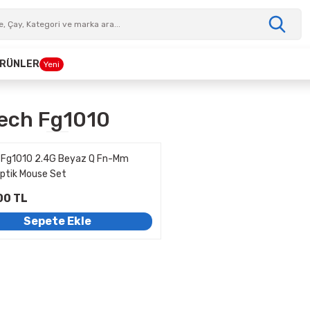
 ÜRÜNLER
Yeni
ech Fg1010
 Fg1010 2.4G Beyaz Q Fn-Mm
ptik Mouse Set
00 TL
Sepete Ekle