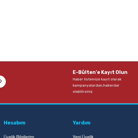
E-Bülten'e Kayıt Olun
Haber listemize kayıt olarak
kampanyalardan,haberdar
olabilirsiniz.
Hesabım
Yardım
Üyelik Bilgilerim
Yeni Üyelik