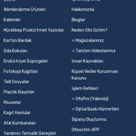
İklimlendirme Ürünleri
Hakkımızda
Kalemler
Bloglar
Mürekkep Püskürtmeli Yazıcılar
Neden Ofis Ostim?
Karton Bardak
⭐ Mağazalarımız
Oda Kokuları
⭐ Tanıtım Videolarımız
Endüstriyel Süpürgeler
İnsan Kaynakları
Fotokopi Kağıtları
Kişisel Veriler Korunması
Kanunu
Telli Dosyalar
İşlem Rehberi
Plastik Klasörler
⭐ OfisPro (Yakında)
Mouselar
⭐ Dijital Baskı Hizmetleri
Kağıt Havlular
Sipariş Oluşturma
Atık Kumbaraları
Ofisostim APP
Yardımcı Temizlik Gereçleri