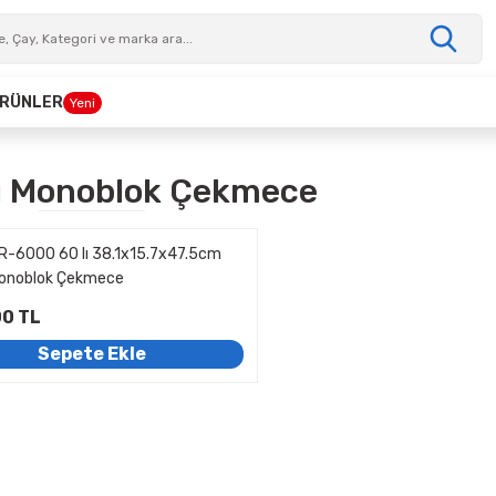
 ÜRÜNLER
Yeni
ı Monoblok Çekmece
SR-6000 60 lı 38.1x15.7x47.5cm
onoblok Çekmece
00 TL
Sepete Ekle