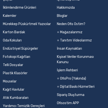
İklimlendirme Ürünleri
Hakkımızda
Kalemler
Bloglar
Mürekkep Püskürtmeli Yazıcılar
Neden Ofis Ostim?
Karton Bardak
⭐ Mağazalarımız
Oda Kokuları
⭐ Tanıtım Videolarımız
Endüstriyel Süpürgeler
İnsan Kaynakları
Fotokopi Kağıtları
Kişisel Veriler Korunması
Kanunu
Telli Dosyalar
İşlem Rehberi
Plastik Klasörler
⭐ OfisPro (Yakında)
Mouselar
⭐ Dijital Baskı Hizmetleri
Kağıt Havlular
Sipariş Oluşturma
Atık Kumbaraları
Ofisostim APP
Yardımcı Temizlik Gereçleri