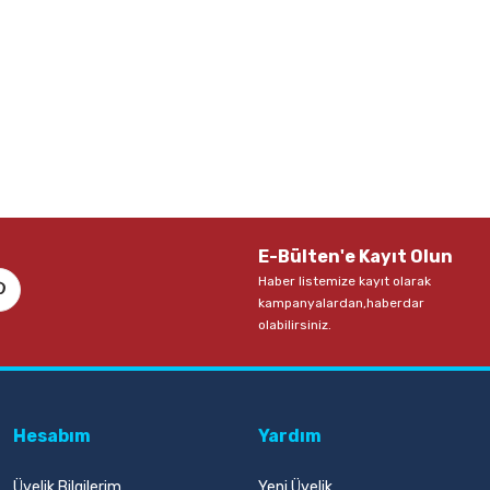
E-Bülten'e Kayıt Olun
Haber listemize kayıt olarak
kampanyalardan,haberdar
olabilirsiniz.
Hesabım
Yardım
Üyelik Bilgilerim
Yeni Üyelik