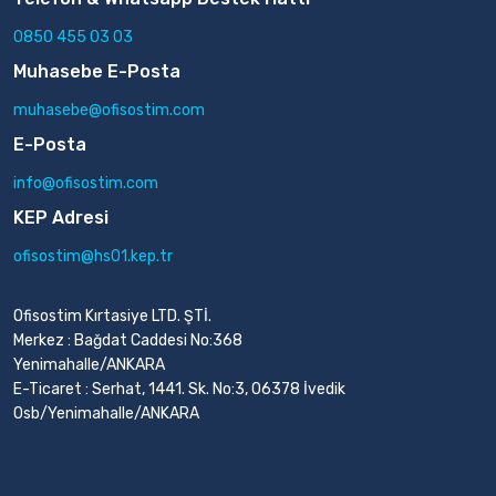
0850 455 03 03
Muhasebe E-Posta
muhasebe@ofisostim.com
E-Posta
info@ofisostim.com
KEP Adresi
ofisostim@hs01.kep.tr
Ofisostim Kırtasiye LTD. ŞTİ.
Merkez : Bağdat Caddesi No:368
Yenimahalle/ANKARA
E-Ticaret : Serhat, 1441. Sk. No:3, 06378 İvedik
Osb/Yenimahalle/ANKARA