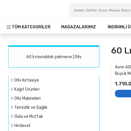
TÜM KATEGORİLER
MAĞAZALARIMIZ
İNDİRİMLİ
60 L
60 lı monoblok çekmece | Ofis
Asrın A
Büyük M
Ofis Kırtasiye
1.710,
Kağıt Ürünleri
Ofis Makineleri
Temizlik ve Sağlık
Gıda ve Mutfak
Hırdavat