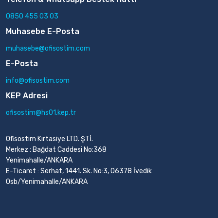
0850 455 03 03
Muhasebe E-Posta
muhasebe@ofisostim.com
E-Posta
info@ofisostim.com
KEP Adresi
ofisostim@hs01.kep.tr
Ofisostim Kırtasiye LTD. ŞTİ.
Merkez : Bağdat Caddesi No:368
Yenimahalle/ANKARA
E-Ticaret : Serhat, 1441. Sk. No:3, 06378 İvedik
Osb/Yenimahalle/ANKARA