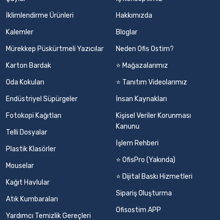
İklimlendirme Ürünleri
Hakkımızda
Kalemler
Bloglar
Mürekkep Püskürtmeli Yazıcılar
Neden Ofis Ostim?
Karton Bardak
⭐ Mağazalarımız
Oda Kokuları
⭐ Tanıtım Videolarımız
Endüstriyel Süpürgeler
İnsan Kaynakları
Fotokopi Kağıtları
Kişisel Veriler Korunması
Kanunu
Telli Dosyalar
İşlem Rehberi
Plastik Klasörler
⭐ OfisPro (Yakında)
Mouselar
⭐ Dijital Baskı Hizmetleri
Kağıt Havlular
Sipariş Oluşturma
Atık Kumbaraları
Ofisostim APP
Yardımcı Temizlik Gereçleri