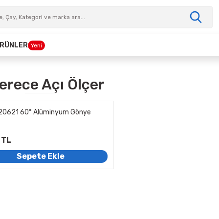
 ÜRÜNLER
Yeni
erece Açı Ölçer
20621 60° Alüminyum Gönye
 TL
Sepete Ekle