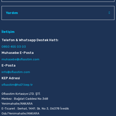
Raptiye & İğneler
Tual
Yardım
Silgiler
Akrilik Boyalar
Sümen Takımları
Beslenme Çantaları
İletişim
Telefon & Whatsapp Destek Hattı
Zımba Tel Sökücüleri
Cam Boyaları
0850 455 03 03
Muhasebe E-Posta
Zımba Telleri
Ebru Boyaları
muhasebe@ofisostim.com
E-Posta
Zımbalar
Fırçalar
info@ofisostim.com
KEP Adresi
Daksiller
Guaj Boyaları
ofisostim@hs01.kep.tr
Kaşe Gereçleri
Kuru Boyalar
Ofisostim Kırtasiye LTD. ŞTİ.
Merkez : Bağdat Caddesi No:368
Yenimahalle/ANKARA
Yapıştırıcılar
Mum Boyalar
E-Ticaret : Serhat, 1441. Sk. No:3, 06378 İvedik
Osb/Yenimahalle/ANKARA