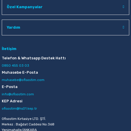
Raptiye & İğneler
Tual
Özel Kampanyalar
Silgiler
Akrilik Boyalar
Yardım
Sümen Takımları
Beslenme Çantaları
Zımba Tel Sökücüleri
Cam Boyaları
İletişim
Telefon & Whatsapp Destek Hattı
Zımba Telleri
Ebru Boyaları
0850 455 03 03
Muhasebe E-Posta
Zımbalar
Fırçalar
muhasebe@ofisostim.com
E-Posta
Daksiller
Guaj Boyaları
info@ofisostim.com
KEP Adresi
Kaşe Gereçleri
Kuru Boyalar
ofisostim@hs01.kep.tr
Ofisostim Kırtasiye LTD. ŞTİ.
Yapıştırıcılar
Mum Boyalar
Merkez : Bağdat Caddesi No:368
Yenimahalle/ANKARA