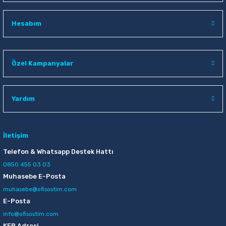
Raptiye & İğneler
Tual
Hesabım
Silgiler
Akrilik Boyalar
Sümen Takımları
Beslenme Çantaları
Özel Kampanyalar
Zımba Tel Sökücüleri
Cam Boyaları
Yardım
Zımba Telleri
Ebru Boyaları
Zımbalar
Fırçalar
İletişim
Telefon & Whatsapp Destek Hattı
Daksiller
Guaj Boyaları
0850 455 03 03
Muhasebe E-Posta
Kaşe Gereçleri
Kuru Boyalar
muhasebe@ofisostim.com
E-Posta
Yapıştırıcılar
Mum Boyalar
info@ofisostim.com
KEP Adresi