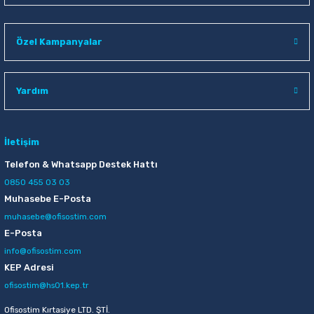
Raptiye & İğneler
Tual
Özel Kampanyalar
Silgiler
Akrilik Boyalar
Sümen Takımları
Beslenme Çantaları
Yardım
Zımba Tel Sökücüleri
Cam Boyaları
İletişim
Zımba Telleri
Ebru Boyaları
Telefon & Whatsapp Destek Hattı
0850 455 03 03
Zımbalar
Fırçalar
Muhasebe E-Posta
muhasebe@ofisostim.com
Daksiller
Guaj Boyaları
E-Posta
info@ofisostim.com
Kaşe Gereçleri
Kuru Boyalar
KEP Adresi
ofisostim@hs01.kep.tr
Yapıştırıcılar
Mum Boyalar
Ofisostim Kırtasiye LTD. ŞTİ.