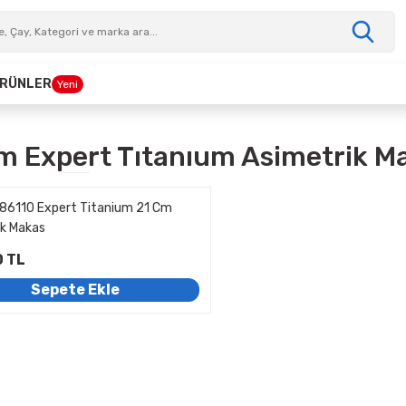
 ÜRÜNLER
Yeni
m Expert Tıtanıum Asimetrik M
86110 Expert Titanium 21 Cm
ik Makas
0 TL
Sepete Ekle