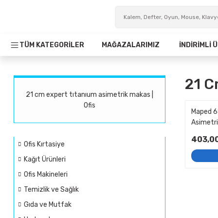
TÜM KATEGORİLER
MAĞAZALARIMIZ
İNDİRİMLİ
21 C
21 cm expert tıtanıum asimetrik makas |
Ofis
Maped 6
Asimetr
403,0
Ofis Kırtasiye
Kağıt Ürünleri
Ofis Makineleri
Temizlik ve Sağlık
Gıda ve Mutfak