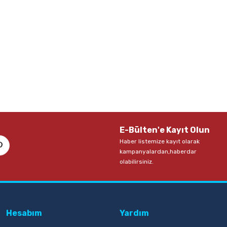
E-Bülten'e Kayıt Olun
Haber listemize kayıt olarak
kampanyalardan,haberdar
olabilirsiniz.
Hesabım
Yardım