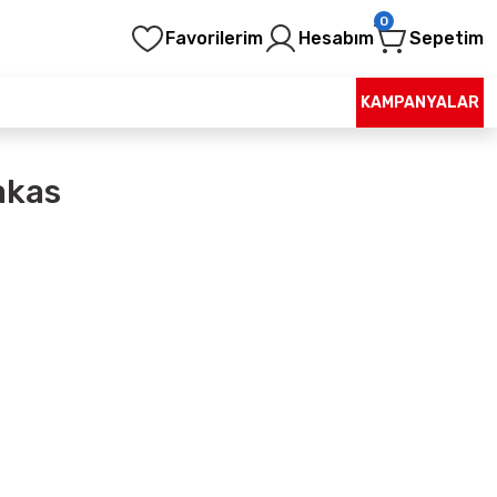
0
Favorilerim
Hesabım
Sepetim
KAMPANYALAR
akas