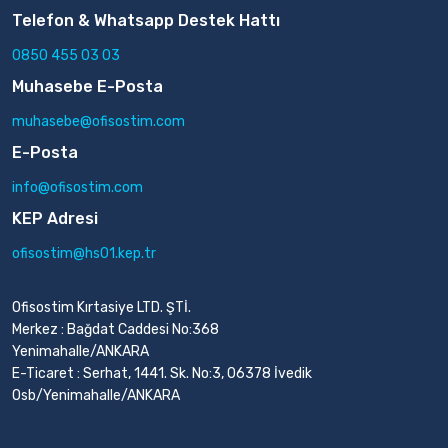
Telefon & Whatsapp Destek Hattı
0850 455 03 03
Muhasebe E-Posta
muhasebe@ofisostim.com
E-Posta
info@ofisostim.com
KEP Adresi
ofisostim@hs01.kep.tr
Ofisostim Kırtasiye LTD. ŞTİ.
Merkez : Bağdat Caddesi No:368
Yenimahalle/ANKARA
E-Ticaret : Serhat, 1441. Sk. No:3, 06378 İvedik
Osb/Yenimahalle/ANKARA