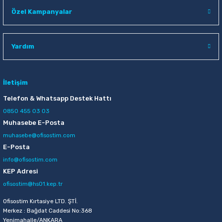
Raptiye & İğneler
Tual
Özel Kampanyalar
Silgiler
Akrilik Boyalar
Yardım
Sümen Takımları
Beslenme Çantaları
Zımba Tel Sökücüleri
Cam Boyaları
İletişim
Telefon & Whatsapp Destek Hattı
Zımba Telleri
Ebru Boyaları
0850 455 03 03
Muhasebe E-Posta
Zımbalar
Fırçalar
muhasebe@ofisostim.com
E-Posta
Daksiller
Guaj Boyaları
info@ofisostim.com
KEP Adresi
Kaşe Gereçleri
Kuru Boyalar
ofisostim@hs01.kep.tr
Ofisostim Kırtasiye LTD. ŞTİ.
Yapıştırıcılar
Mum Boyalar
Merkez : Bağdat Caddesi No:368
Yenimahalle/ANKARA