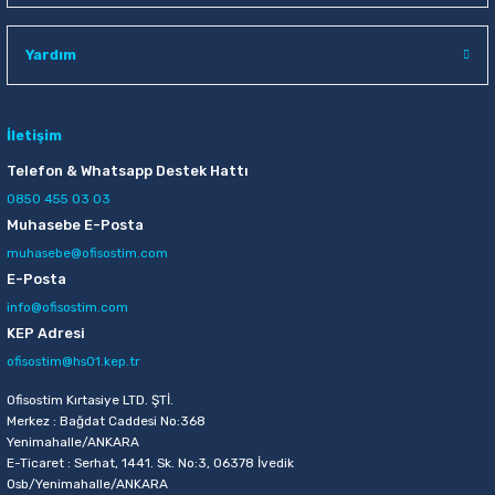
Raptiye & İğneler
Tual
Yardım
Silgiler
Akrilik Boyalar
Sümen Takımları
Beslenme Çantaları
İletişim
Telefon & Whatsapp Destek Hattı
Zımba Tel Sökücüleri
Cam Boyaları
0850 455 03 03
Muhasebe E-Posta
Zımba Telleri
Ebru Boyaları
muhasebe@ofisostim.com
E-Posta
Zımbalar
Fırçalar
info@ofisostim.com
KEP Adresi
Daksiller
Guaj Boyaları
ofisostim@hs01.kep.tr
Kaşe Gereçleri
Kuru Boyalar
Ofisostim Kırtasiye LTD. ŞTİ.
Merkez : Bağdat Caddesi No:368
Yenimahalle/ANKARA
Yapıştırıcılar
Mum Boyalar
E-Ticaret : Serhat, 1441. Sk. No:3, 06378 İvedik
Osb/Yenimahalle/ANKARA