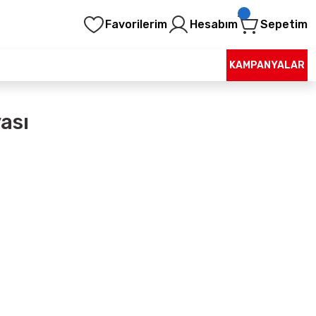
Favorilerim
Hesabım
Sepetim
KAMPANYALAR
yası