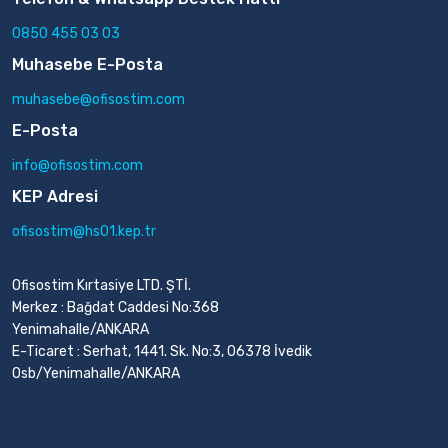
0850 455 03 03
Muhasebe E-Posta
muhasebe@ofisostim.com
E-Posta
info@ofisostim.com
KEP Adresi
ofisostim@hs01.kep.tr
Ofisostim Kırtasiye LTD. ŞTİ.
Merkez : Bağdat Caddesi No:368
Yenimahalle/ANKARA
E-Ticaret : Serhat, 1441. Sk. No:3, 06378 İvedik
Osb/Yenimahalle/ANKARA