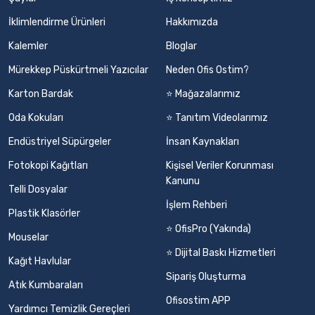
İklimlendirme Ürünleri
Hakkımızda
Kalemler
Bloglar
Mürekkep Püskürtmeli Yazıcılar
Neden Ofis Ostim?
Karton Bardak
⭐ Mağazalarımız
Oda Kokuları
⭐ Tanıtım Videolarımız
Endüstriyel Süpürgeler
İnsan Kaynakları
Fotokopi Kağıtları
Kişisel Veriler Korunması
Kanunu
Telli Dosyalar
İşlem Rehberi
Plastik Klasörler
⭐ OfisPro (Yakında)
Mouselar
⭐ Dijital Baskı Hizmetleri
Kağıt Havlular
Sipariş Oluşturma
Atık Kumbaraları
Ofisostim APP
Yardımcı Temizlik Gereçleri