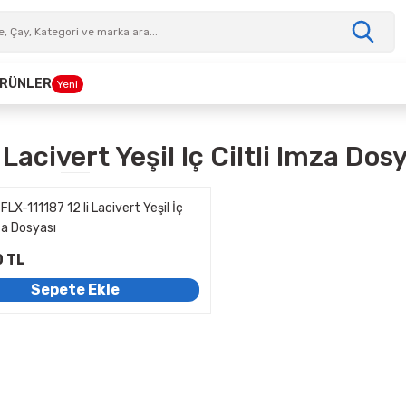
 ÜRÜNLER
Yeni
 Lacivert Yeşil Iç Ciltli Imza Dos
 FLX-111187 12 li Lacivert Yeşil İç
mza Dosyası
0 TL
Sepete Ekle