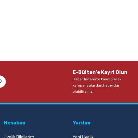
E-Bülten'e Kayıt Olun
Haber listemize kayıt olarak
kampanyalardan,haberdar
olabilirsiniz.
Hesabım
Yardım
Üyelik Bilgilerim
Yeni Üyelik