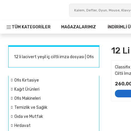
TÜM KATEGORİLER
MAĞAZALARIMIZ
İNDİRİMLİ
12 Li
12 li lacivert yeşil iç ciltli imza dosyası | Ofis
Classifix
Ciltli İ
Ofis Kırtasiye
260,0
Kağıt Ürünleri
Ofis Makineleri
Temizlik ve Sağlık
Gıda ve Mutfak
Hırdavat