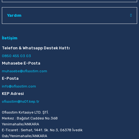
Raptiye & İğneler
Tual
Yardım
Silgiler
Akrilik Boyalar
Sümen Takımları
Beslenme Çantaları
İletişim
Telefon & Whatsapp Destek Hattı
Zımba Tel Sökücüleri
Cam Boyaları
0850 455 03 03
Muhasebe E-Posta
Zımba Telleri
Ebru Boyaları
muhasebe@ofisostim.com
E-Posta
Zımbalar
Fırçalar
info@ofisostim.com
KEP Adresi
Daksiller
Guaj Boyaları
ofisostim@hs01.kep.tr
Kaşe Gereçleri
Kuru Boyalar
Ofisostim Kırtasiye LTD. ŞTİ.
Merkez : Bağdat Caddesi No:368
Yenimahalle/ANKARA
Yapıştırıcılar
Mum Boyalar
E-Ticaret : Serhat, 1441. Sk. No:3, 06378 İvedik
Osb/Yenimahalle/ANKARA