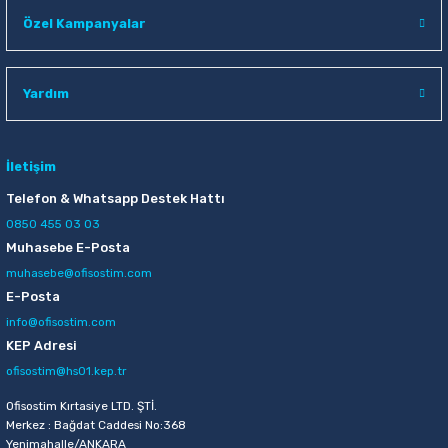
Raptiye & İğneler
Tual
Özel Kampanyalar
Silgiler
Akrilik Boyalar
Yardım
Sümen Takımları
Beslenme Çantaları
Zımba Tel Sökücüleri
Cam Boyaları
İletişim
Telefon & Whatsapp Destek Hattı
Zımba Telleri
Ebru Boyaları
0850 455 03 03
Muhasebe E-Posta
Zımbalar
Fırçalar
muhasebe@ofisostim.com
E-Posta
Daksiller
Guaj Boyaları
info@ofisostim.com
KEP Adresi
Kaşe Gereçleri
Kuru Boyalar
ofisostim@hs01.kep.tr
Ofisostim Kırtasiye LTD. ŞTİ.
Yapıştırıcılar
Mum Boyalar
Merkez : Bağdat Caddesi No:368
Yenimahalle/ANKARA